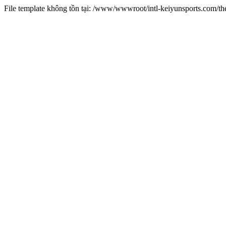
File template không tồn tại: /www/wwwroot/intl-keiyunsports.com/t