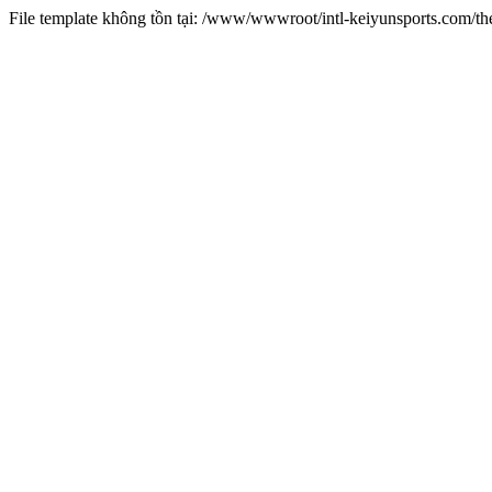
File template không tồn tại: /www/wwwroot/intl-keiyunsports.com/t