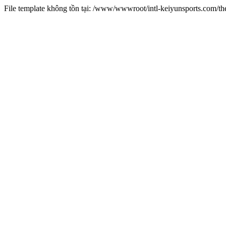
File template không tồn tại: /www/wwwroot/intl-keiyunsports.com/t