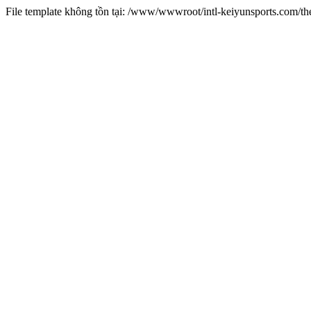
File template không tồn tại: /www/wwwroot/intl-keiyunsports.com/t