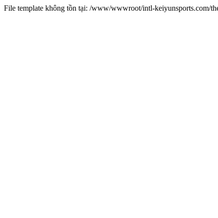
File template không tồn tại: /www/wwwroot/intl-keiyunsports.com/t