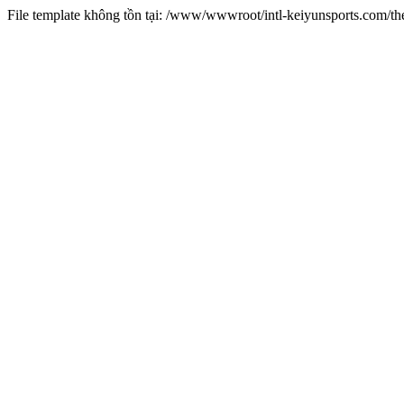
File template không tồn tại: /www/wwwroot/intl-keiyunsports.com/t