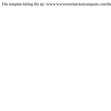
File template không tồn tại: /www/wwwroot/intl-keiyunsports.com/t