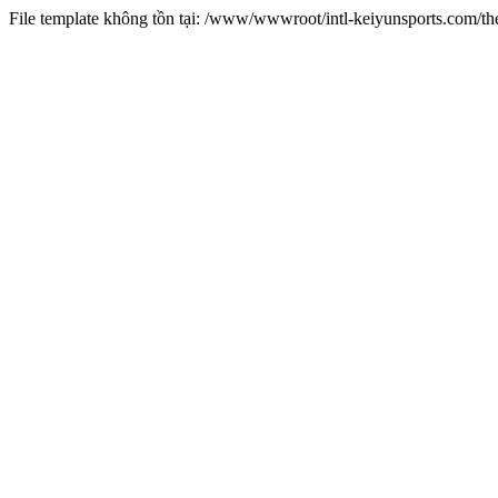
File template không tồn tại: /www/wwwroot/intl-keiyunsports.com/t