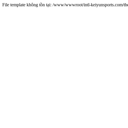
File template không tồn tại: /www/wwwroot/intl-keiyunsports.com/t