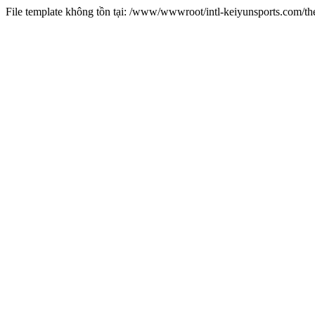
File template không tồn tại: /www/wwwroot/intl-keiyunsports.com/t