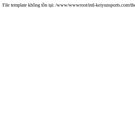
File template không tồn tại: /www/wwwroot/intl-keiyunsports.com/t