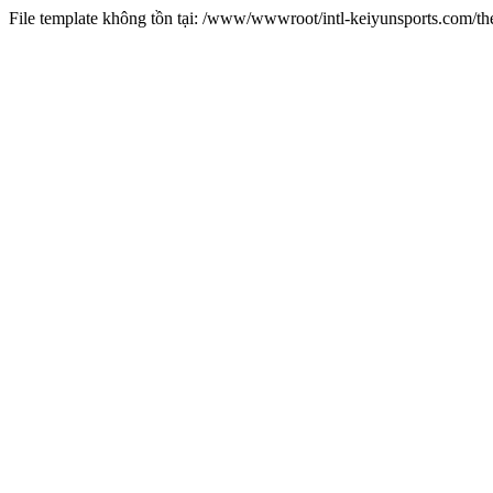
File template không tồn tại: /www/wwwroot/intl-keiyunsports.com/t