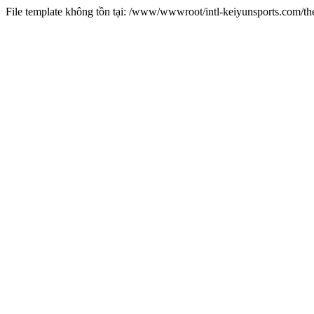
File template không tồn tại: /www/wwwroot/intl-keiyunsports.com/t