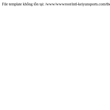
File template không tồn tại: /www/wwwroot/intl-keiyunsports.com/t