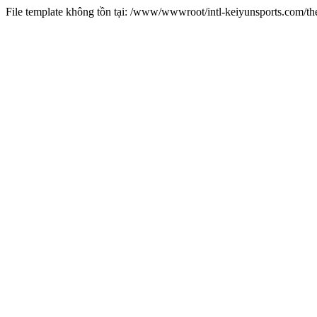
File template không tồn tại: /www/wwwroot/intl-keiyunsports.com/t