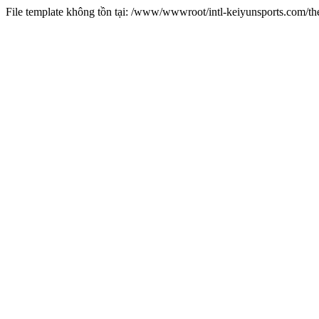
File template không tồn tại: /www/wwwroot/intl-keiyunsports.com/t