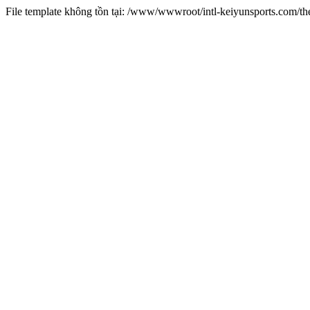
File template không tồn tại: /www/wwwroot/intl-keiyunsports.com/t