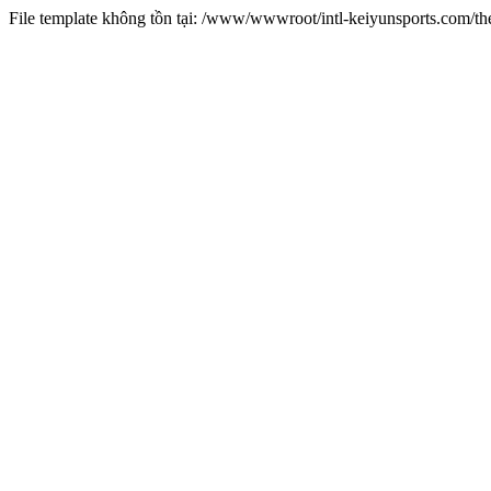
File template không tồn tại: /www/wwwroot/intl-keiyunsports.com/t