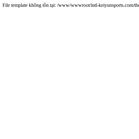
File template không tồn tại: /www/wwwroot/intl-keiyunsports.com/t