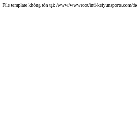
File template không tồn tại: /www/wwwroot/intl-keiyunsports.com/t