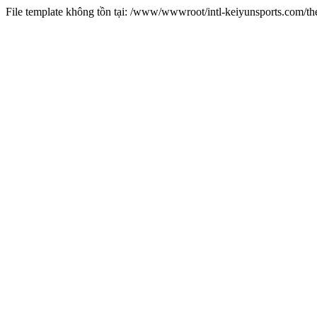
File template không tồn tại: /www/wwwroot/intl-keiyunsports.com/t