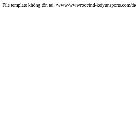
File template không tồn tại: /www/wwwroot/intl-keiyunsports.com/t