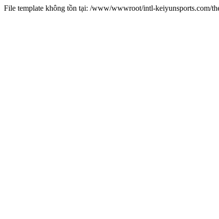
File template không tồn tại: /www/wwwroot/intl-keiyunsports.com/t