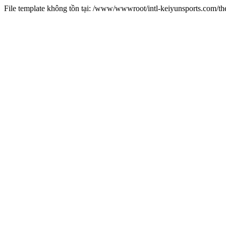
File template không tồn tại: /www/wwwroot/intl-keiyunsports.com/t