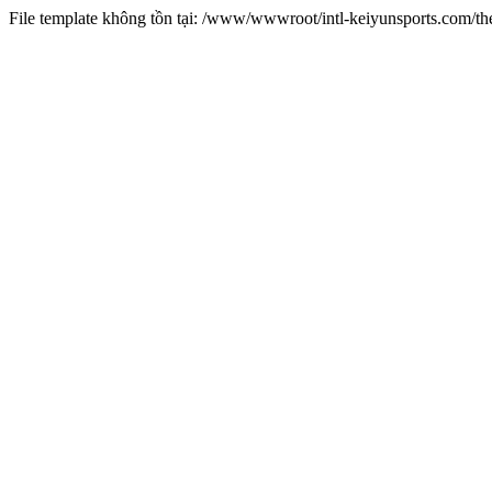
File template không tồn tại: /www/wwwroot/intl-keiyunsports.com/t