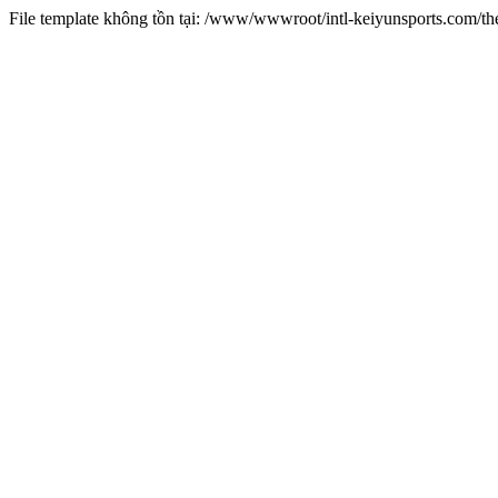
File template không tồn tại: /www/wwwroot/intl-keiyunsports.com/t