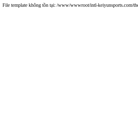
File template không tồn tại: /www/wwwroot/intl-keiyunsports.com/t