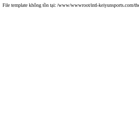
File template không tồn tại: /www/wwwroot/intl-keiyunsports.com/t