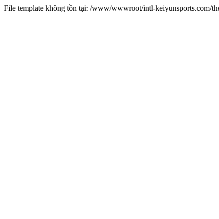
File template không tồn tại: /www/wwwroot/intl-keiyunsports.com/t