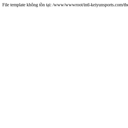
File template không tồn tại: /www/wwwroot/intl-keiyunsports.com/t