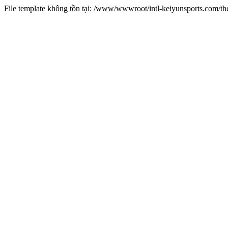
File template không tồn tại: /www/wwwroot/intl-keiyunsports.com/t