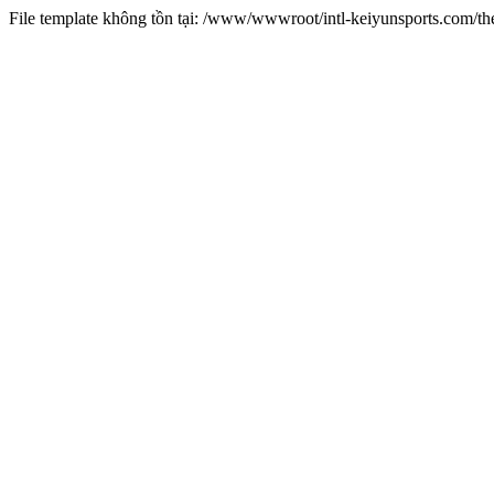
File template không tồn tại: /www/wwwroot/intl-keiyunsports.com/t