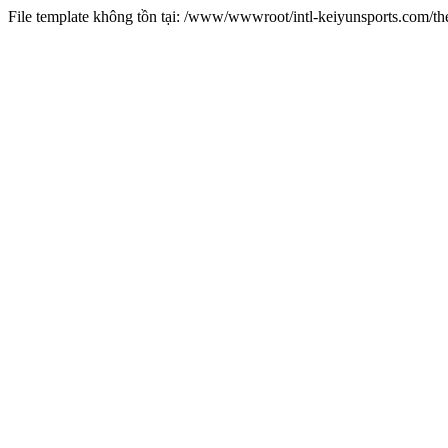
File template không tồn tại: /www/wwwroot/intl-keiyunsports.com/t