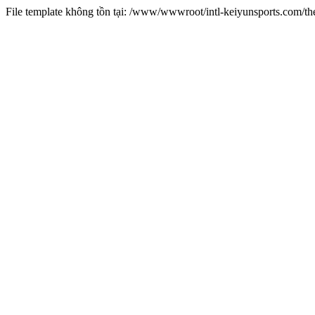
File template không tồn tại: /www/wwwroot/intl-keiyunsports.com/t