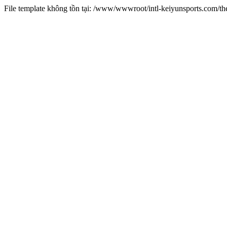
File template không tồn tại: /www/wwwroot/intl-keiyunsports.com/t