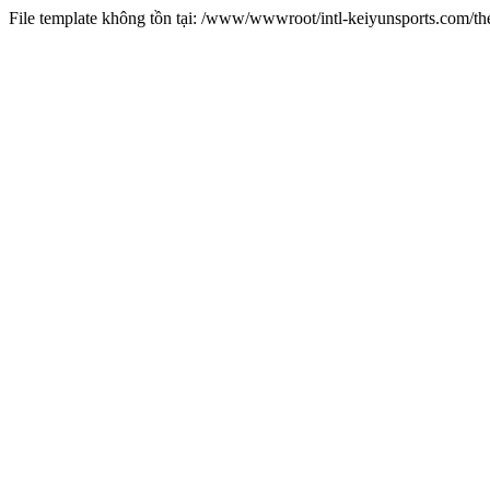
File template không tồn tại: /www/wwwroot/intl-keiyunsports.com/t