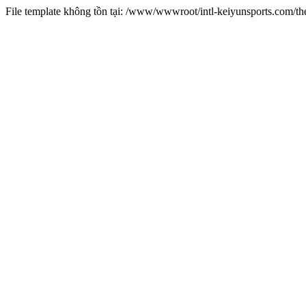
File template không tồn tại: /www/wwwroot/intl-keiyunsports.com/t