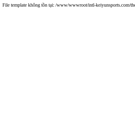
File template không tồn tại: /www/wwwroot/intl-keiyunsports.com/t