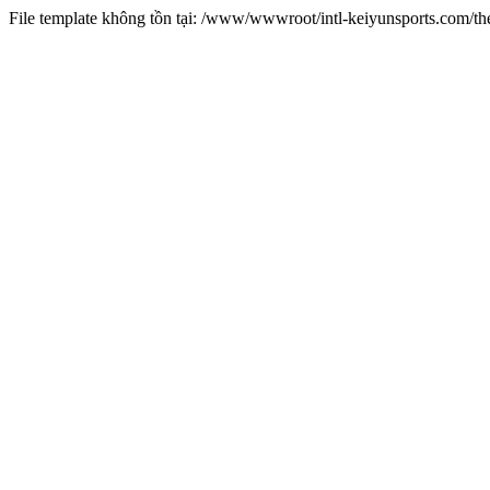
File template không tồn tại: /www/wwwroot/intl-keiyunsports.com/t