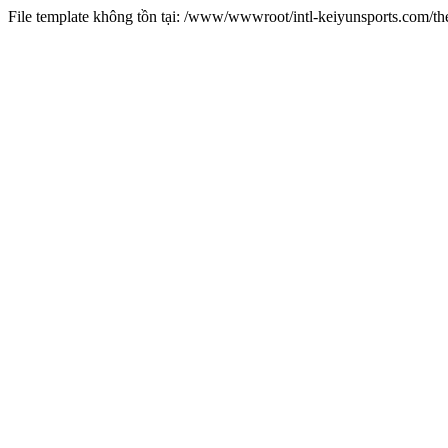
File template không tồn tại: /www/wwwroot/intl-keiyunsports.com/t