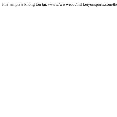
File template không tồn tại: /www/wwwroot/intl-keiyunsports.com/t