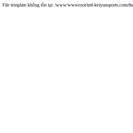
File template không tồn tại: /www/wwwroot/intl-keiyunsports.com/t