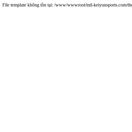
File template không tồn tại: /www/wwwroot/intl-keiyunsports.com/t