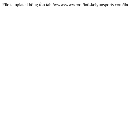
File template không tồn tại: /www/wwwroot/intl-keiyunsports.com/t