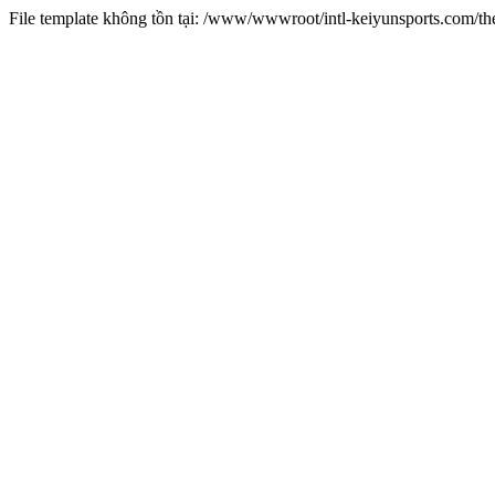
File template không tồn tại: /www/wwwroot/intl-keiyunsports.com/t