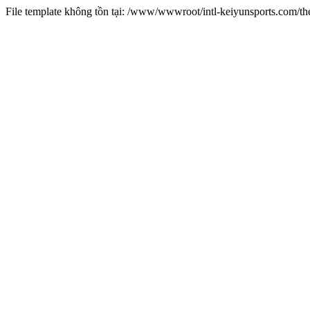
File template không tồn tại: /www/wwwroot/intl-keiyunsports.com/t