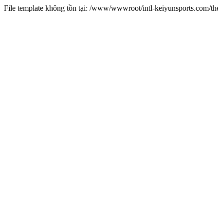
File template không tồn tại: /www/wwwroot/intl-keiyunsports.com/t