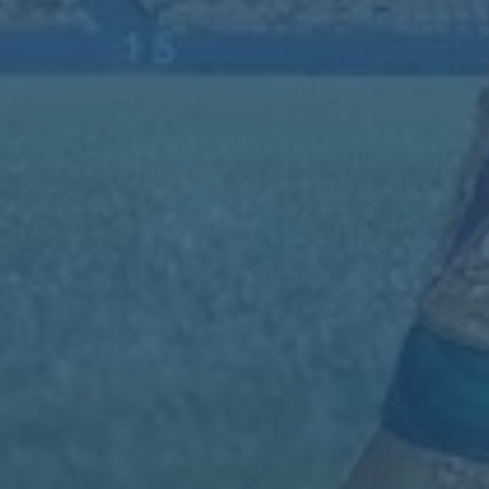
案例分析 从一名资深球迷的多平台搭配使用说起