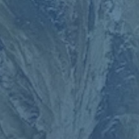
影响。对于关心“为什么某队被分到死亡之组”“某支强队为
的排名是理解赛制逻辑的关键线索。从严谨性和公信力角度看
的底层参照，在比较不同平台时，它们可以被视作一个客观