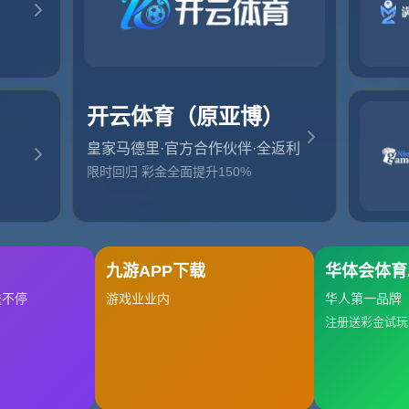
好
与体验细节
投向了2026年这届史无前例的扩军赛事。随着参赛队伍与
关平台也注定会迎来一轮激烈竞争。从国家队实力榜、预选赛积
信息爆炸让人眼花缭乱。与其问有没有一个绝对完美的选
哪个平台好 其实取决于你需要什么样的排名与数据体验。只有
合自己的判断。
先界定“好”的含义。对普通球迷而言，一个平台好不好，更多取
好、解读是否通俗易懂；而对深度玩家、数据分析爱好者甚
否全面、历史样本是否充足、算法模型是否透明、排名能否帮
度的冠军，而是在权威性、及时性、易用性和深度分析之间
的几类排名平台，就会更有方向感。
到的还是各类综合体育网站。这类平台的优势相当明显 新闻资