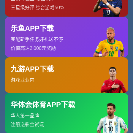
阿森西奥并不是一名需要靠话题来维持存在感的球员，他的
履历已经足够说明问题：西甲、欧冠、国家队经历、关键战