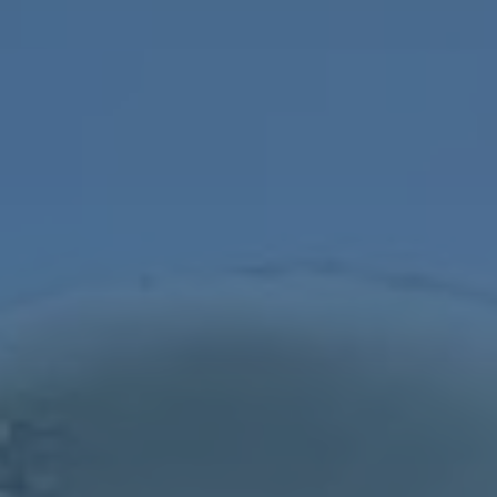
过去几个赛季，米兰的崛起很大程度上依托的是一种有章可
循的建设模式：控制工资总额、注重年轻球员培养、适度引
进经验丰富的老将来补足精神层面与关键时刻执行力。伊
布、吉鲁、克亚尔等人的加盟都属于“薪资可控、作用明
确、周期有限”的范本，这让俱乐部在竞技成绩稳步提升的
没有在账面上留下难以消化的包袱。当阿森西奥团队提出一
份超出队内大部分主力的薪资时，米兰不得不在战术升级的
诱惑与财务稳健的底线之间，画出一条清晰界线。