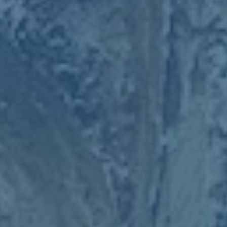
俱乐部在工资开支上的自由度本就有限。米兰当前所做的一
切，都是在“尽量保持竞争力”和“避免财务再次失控”之间寻
找一种微妙平衡。对他们而言，引进阿森西奥这类人气与实
力兼具的球员，确实有助于提升球队在国际市场的曝光度，
但如果这种提升是建立在长期超预算的高薪承诺之上，那就
与如今倡导的可持续运营理念发生冲突。在这样的大背景
下，米兰对高薪转会保持谨慎，不是保守，而是一种被现实
倒逼出来的理性选择。
理想方案 控薪前提下的创造性合同结构