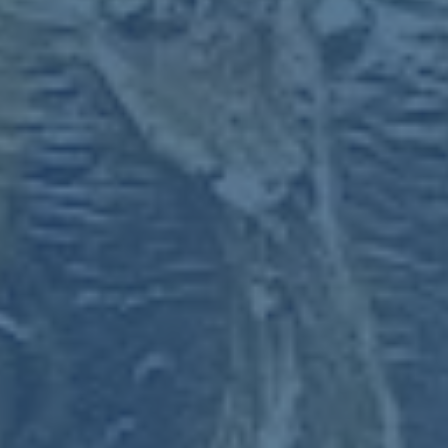
从球员角度看 高薪要求并非单纯“贪婪”
站在阿森西奥及其经纪团队的角度，高薪诉求同样有其逻
辑。他正处于职业生涯的黄金年龄，需要一份兼具安全感与
尊重度的长期合同；他习惯了在顶级俱乐部的环境当中踢
球，在商业价值与竞技价值都不低的前提下，要求与身价匹
配的待遇，本身并不难理解。更何况，转会意味着离开熟悉
的联赛与生活环境，适应新战术体系、新文化氛围，球员自
然希望通过薪资稳定性来对冲这种不确定性。问题并不是阿
森西奥“要高薪”本身，而是他的要求是否与米兰当前的轨迹
与承受能力相吻合。
竞技收益与财务代价的对冲分析
如果只看竞技层面，阿森西奥可以为米兰带来不少立竿见影
的提升：右路内切威胁、增加远射手段、丰富定位球套路、
在关键战中提供额外的破门选择。更重要的是，拥有大赛经
验的他，能够在欧冠级别的舞台上提供心理层面的加成。从
财务与长期规划看，米兰必须回答几个关键问题：阿森西奥
的加盟能否显著提升球队在欧战与联赛中的稳定性 从而带来