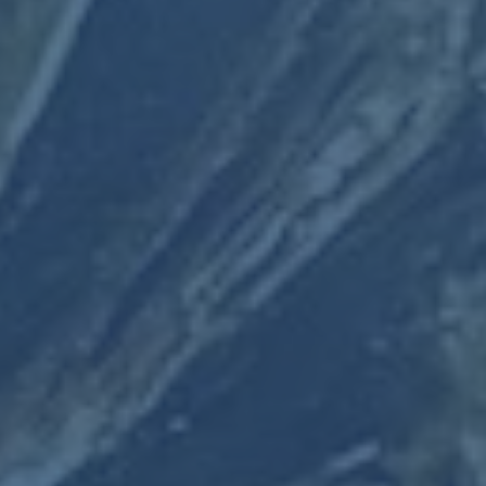
提交
栏目导航
关于我们