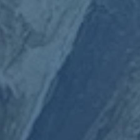
属性的球员，试图在竞争力上完成又一次跳跃；高薪要求这
一现实障碍，又清楚地提示外界，米兰不会因为短期渴望而
彻底放弃近年坚持的薪资原则。与其说这是一桩尚未成行的
转会，不如说是一面镜子，折射出当代足球转会市场中，豪
门复兴与财政自律之间那场持续不断的拉扯。对于米兰而
言，能不能引进阿森西奥固然重要，但能不能在保持原则的
前提下做出正确选择，更能决定这支球队未来十年的走向。
分享 :
需求表单