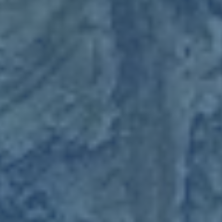
西甲格局中的“长期变量”
要判断“未来称霸多年”是否成立，还必须放在西甲整体环境
中对比观察 一方面，部分传统强队正处在财务调整和阵容过
渡阶段，竞技状态难免起伏 一些黑马球队虽然在单赛季有惊
艳表现，却难以在转会市场和资源配置上与皇马长期抗衡 从
阿拉维斯主帅的角度看，皇马在完成新老交替之后，不仅没
有陷入通常意义上的过渡期，反而通过提早布局，跨过了一
般豪门最脆弱的阶段 这使得他们在未来数年内，很可能以更
稳定的状态参与每一项冠军争夺 对于习惯在边缘地带挣扎求
存的中小俱乐部来说，这样的对手几乎意味着：每个赛季与
其交手，都得预先做好极为现实的心理准备 —— 不是如何
击败对方，而是如何在确保尊严的最大限度减少消耗
从尊重到警惕对手主帅态度的改变
很多人将阿拉维斯主帅对皇马的评价视为一种“礼貌性夸
奖”，但如果深挖他在不同场合的表述，却能察觉态度上的
微妙变化 早期谈到皇马时，他更多强调对传统豪门的尊重、
对个别巨星的赞叹 而在目睹这支完成新老交替的皇马之后，