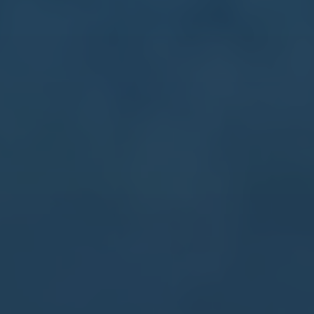
栏目导航
关于我们
服务优势
团队介绍
新闻资讯
联系我们
友情链接
联系我们
地址:
河南省洛阳市孟津县城关镇
电话:
0512-5718275