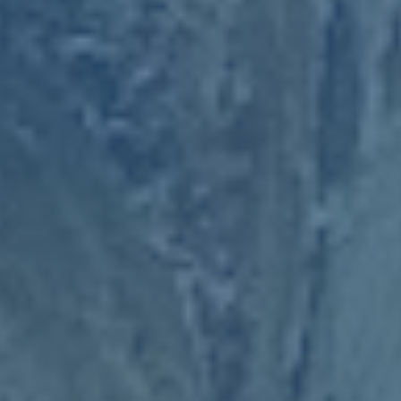
他的话语中多了一份务实的警惕 这从战术安排也能看出端倪
过去球队可能会为一名超级球星定制三四种特殊防守方案，
而现在，他们不得不把重心放在整体空间管理、体能分配与
反击效率上 因为任何对单点的过度投入，都会被皇马通过体
系内的轮转迅速利用 这种由“防人”转为“防体系”的态度变
化，本身就是对皇马新阶段统治力的高度认可